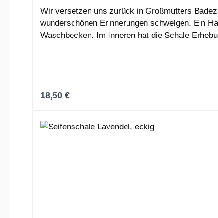
Wir versetzen uns zurück in Großmutters Badez
wunderschönen Erinnerungen schwelgen. Ein Hauch
Waschbecken. Im Inneren hat die Schale Erhebun
ca. 10 cmHöhe ca. 3 cm
Regulärer Preis:
18,50 €