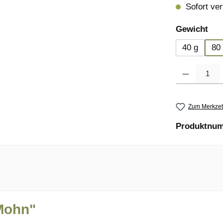
Sofort verf
aus
Gewicht
40 g
80
Produkt Anzahl
Zum Merkzet
Produktnu
Mohn"