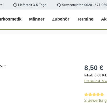
ro¹
Lieferzeit 3-5 Tage¹
Servicetelefon 06201 / 71 06
urkosmetik
Männer
Zubehör
Termine
Ak
Regulärer Pr
8,50 €
Inhalt:
0.08 Ki
Preise inkl. M
Durchschnitt
2 Bewertung