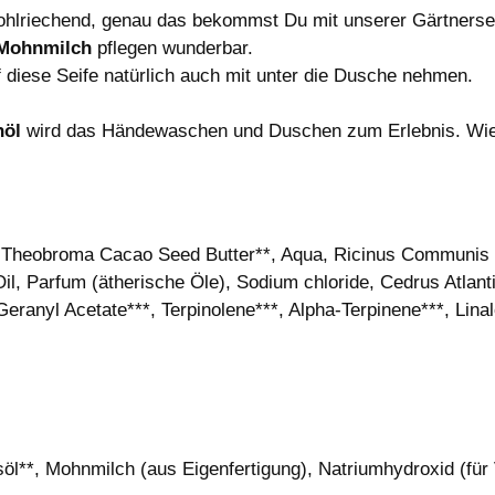
wohlriechend, genau das bekommst Du mit unserer Gärtners
Mohnmilch
pflegen wunderbar.
 diese Seife natürlich auch mit unter die Dusche nehmen.
nöl
wird das Händewaschen und Duschen zum Erlebnis. Wie al
*, Theobroma Cacao Seed Butter**, Aqua, Ricinus Communi
, Parfum (ätherische Öle), Sodium chloride, Cedrus Atlant
ranyl Acetate***, Terpinolene***, Alpha-Terpinene***, Linaloo
öl**, Mohnmilch (aus Eigenfertigung), Natriumhydroxid (für