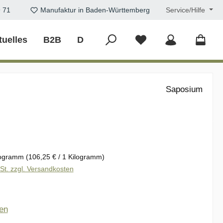
9 71
Manufaktur in Baden-Württemberg
Service/Hilfe
tuelles
B2B
DIY
Saposium
eis:
logramm
(106,25 € / 1 Kilogramm)
wSt. zzgl. Versandkosten
liche Bewertung von 5 von 5 Sternen
en