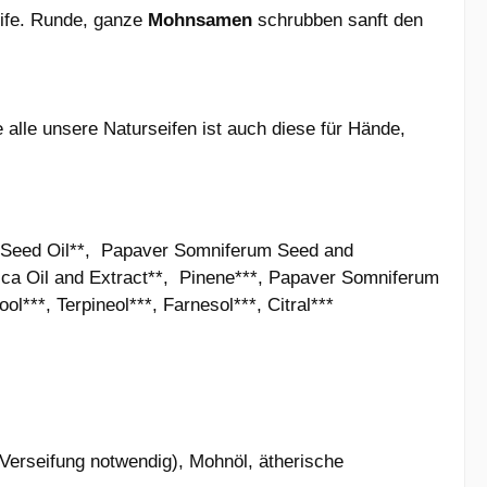
eife. Runde, ganze
Mohnsamen
schrubben sanft den
le unsere Naturseifen ist auch diese für Hände,
s Seed Oil**, Papaver Somniferum Seed and
ica Oil and Extract**, Pinene***, Papaver Somniferum
l***, Terpineol***, Farnesol***, Citral***
 Verseifung notwendig), Mohnöl, ätherische