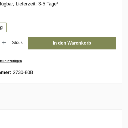
ügbar, Lieferzeit: 3-5 Tage¹
wählen
 g
: Gib den gewünschten Wert ein oder benutze die Schaltflächen um die
Stück
In den Warenkorb
tel hinzufügen
mmer:
2730-80B