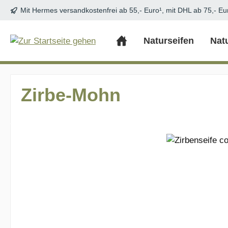
Mit Hermes versandkostenfrei ab 55,- Euro¹, mit DHL ab 75,- Eu
m Hauptinhalt springen
Zur Suche springen
Zur Hauptnavigation springen
Naturseifen
Nat
Zirbe-Mohn
Bildergalerie überspringen