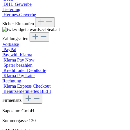
DHL-Gewerbe
Lieferung
Hermes-Gewerbe
Sicher Einkaufen
Zahlungsarten
Vorkasse
PayPal
Pay with Klarna
Klarna Pay Now
Später bezahlen
Kredit- oder Debitkarte
Klarna Pay Later
Rechnung
Klarna Express Checkout
Benutzerdefiniertes Bild 1
Firmensitz
Saposium GmbH
Sommergasse 120