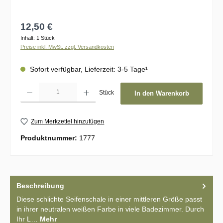
Regulärer Preis:
12,50 €
Inhalt:
1 Stück
Preise inkl. MwSt. zzgl. Versandkosten
Sofort verfügbar, Lieferzeit: 3-5 Tage¹
Produkt Anzahl: Gib den gewünschten Wert ein oder benutze die Schaltflächen um d
Stück
In den Warenkorb
Zum Merkzettel hinzufügen
Produktnummer:
1777
Beschreibung
Diese schlichte Seifenschale in einer mittleren Größe passt
in ihrer neutralen weißen Farbe in viele Badezimmer. Durch
Ihr L…
Mehr