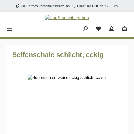
Zum Hauptinhalt springen
Mit Hermes versandkostenfrei ab 55,- Euro¹, mit DHL ab 75,- Euro¹
Seifenschale schlicht, eckig
Bildergalerie überspringen