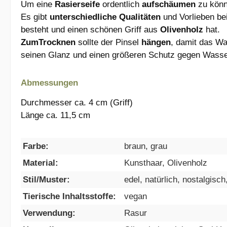
Um eine
Rasierseife
ordentlich
aufschäumen
zu könn
Es gibt
unterschiedliche Qualitäten
und Vorlieben be
besteht und einen schönen Griff aus
Olivenholz
hat.
Zum
Trocknen
sollte der Pinsel
hängen
, damit das Wa
seinen Glanz und einen größeren Schutz gegen Wasse
Abmessungen
Durchmesser ca. 4 cm (Griff)
Länge ca. 11,5 cm
Farbe:
braun, grau
Material:
Kunsthaar, Olivenholz
Stil/Muster:
edel, natürlich, nostalgisch
Tierische Inhaltsstoffe:
vegan
Verwendung:
Rasur