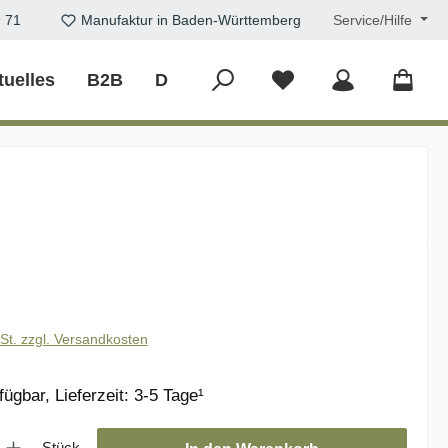
9 71
Manufaktur in Baden-Württemberg
Service/Hilfe
tuelles
B2B
DIY
eis:
€
wSt. zzgl. Versandkosten
ügbar, Lieferzeit: 3-5 Tage¹
: Gib den gewünschten Wert ein oder benutze die Schaltflächen um die
Stück