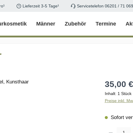
ro¹
Lieferzeit 3-5 Tage¹
Servicetelefon 06201 / 71 06
urkosmetik
Männer
Zubehör
Termine
Ak
r
Regulärer Pr
35,00 
Inhalt:
1 Stück
Preise inkl. M
Sofort verf
Produkt Anzahl