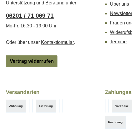
Unterstützung und Beratung unter:
Über uns
Newslette
06201 / 71 069 71
Fragen un
Mo-Fr. 16:30 - 19:00 Uhr
Widerrufs
Termine
Oder über unser
Kontaktformular
.
Vertrag widerrufen
Versandarten
Zahlungsa
Abholung
Lieferung
Vorkasse
DHL
DHL-Gewerbe
Hermes
Hermes-Gewerbe
Klarna Expr
Benutzerdef
Rechnung