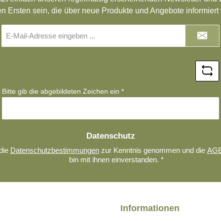
en Ersten sein, die über neue Produkte und Angebote informiert
E-
Mail-
Adresse
*
Bitte gib die abgebildeten Zeichen ein
*
Datenschutz
die
Datenschutzbestimmungen
zur Kenntnis genommen und die
AG
bin mit ihnen einverstanden.
*
Informationen