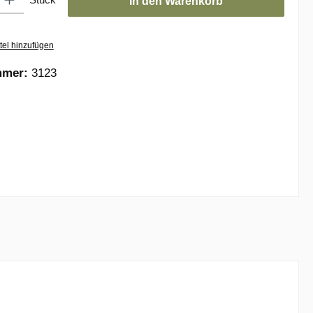
In den Warenkorb
tel hinzufügen
mmer:
3123