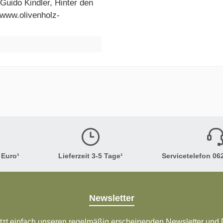
uido Kindler, Hinter den
 www.olivenholz-
 Euro¹
Lieferzeit 3-5 Tage¹
Servicetelefon 062
Newsletter
tzt einfach unseren regelmäßig erscheinenden Newsletter und D