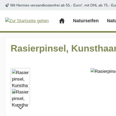
Mit Hermes versandkostenfrei ab 55,- Euro¹, mit DHL ab 75,- Eu
m Hauptinhalt springen
Zur Suche springen
Zur Hauptnavigation springen
Naturseifen
Nat
Rasierpinsel, Kunsthaa
Bildergalerie überspringen