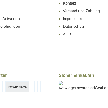
Kontakt
r
Versand und Zahlung
d Antworten
Impressum
belehrungen
Datenschutz
AGB
rten
Sicher Einkaufen
Pay with Klarna
ess Checkout
iniertes Bild 1
PayPal
Klarna Pay Now
Später bezahlen
Kredit- oder Debitkarte
Klarna Pay Later