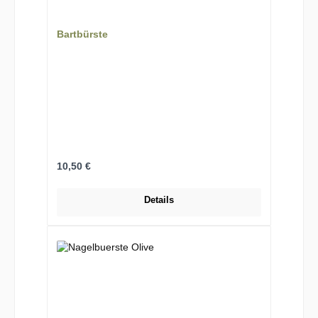
Bartbürste
Regulärer Preis:
10,50 €
Details