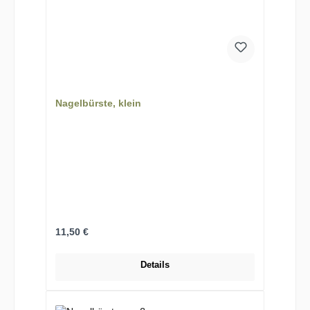
Nagelbürste, klein
Regulärer Preis:
11,50 €
Details