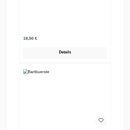
Regulärer Preis:
18,50 €
Details