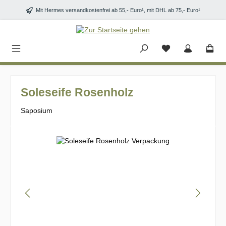
Zum Hauptinhalt springen
Mit Hermes versandkostenfrei ab 55,- Euro¹, mit DHL ab 75,- Euro¹
Soleseife Rosenholz
Saposium
Bildergalerie überspringen