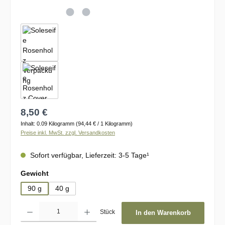
Regulärer Preis:
8,50 €
Inhalt:
0.09 Kilogramm
(94,44 € / 1 Kilogramm)
Preise inkl. MwSt. zzgl. Versandkosten
Sofort verfügbar, Lieferzeit: 3-5 Tage¹
auswählen
Gewicht
90 g
40 g
Produkt Anzahl: Gib den gewünschten Wert ein oder benutze die Schaltflächen um d
Stück
In den Warenkorb