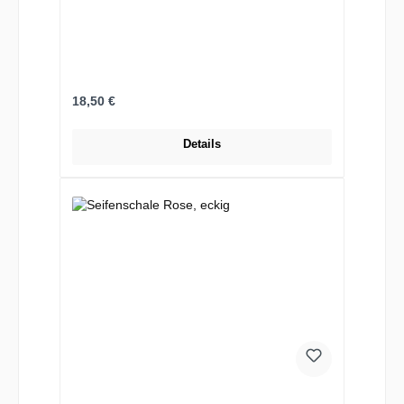
Regulärer Preis:
18,50 €
Details