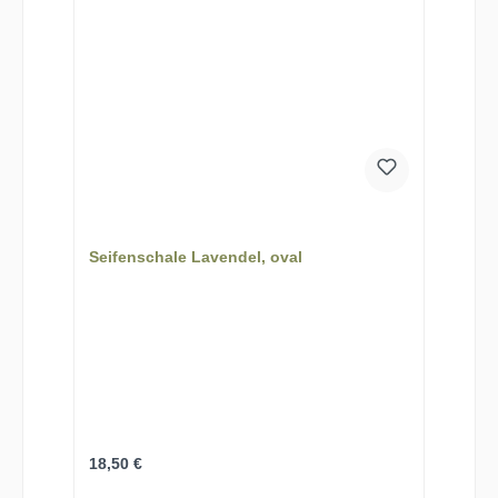
Seifenschale Lavendel, oval
Regulärer Preis:
18,50 €