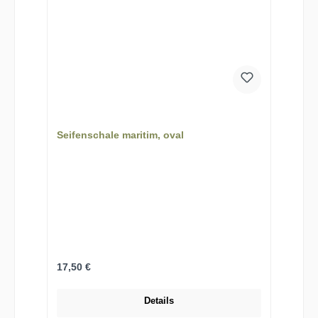
Seifenschale maritim, oval
Regulärer Preis:
17,50 €
Details