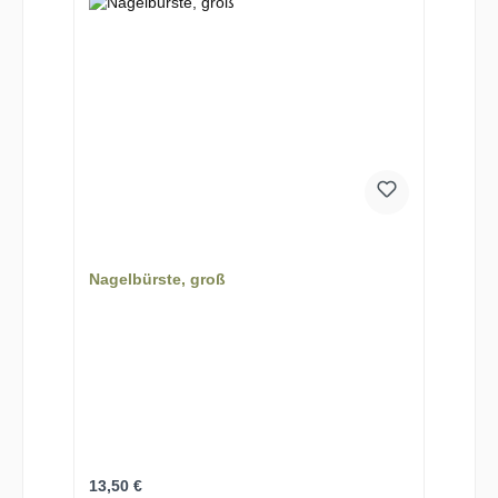
Nagelbürste, groß
Regulärer Preis:
13,50 €