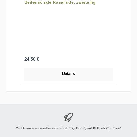
Seifenschale Rosalinde, zweiteilig
Regulärer Preis:
24,50 €
Details
Mit Hermes versandkostenfrei ab 55,- Euro¹, mit DHL ab 75,- Euro¹