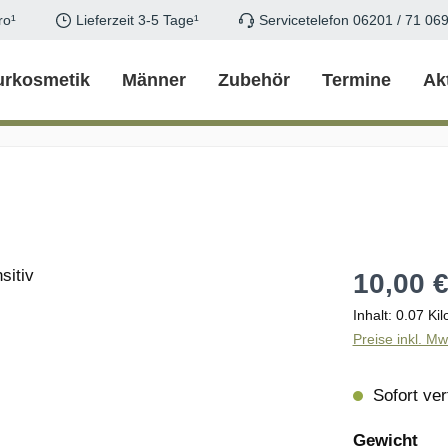
ro¹
Lieferzeit 3-5 Tage¹
Servicetelefon 06201 / 71 06
urkosmetik
Männer
Zubehör
Termine
Ak
Regulärer Pr
10,00 
Inhalt:
0.07 Ki
Preise inkl. M
Sofort verf
aus
Gewicht