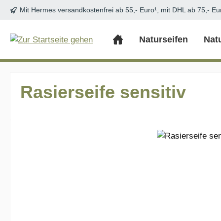
Mit Hermes versandkostenfrei ab 55,- Euro¹, mit DHL ab 75,- Eu
m Hauptinhalt springen
Zur Suche springen
Zur Hauptnavigation springen
Naturseifen
Nat
Rasierseife sensitiv
Bildergalerie überspringen