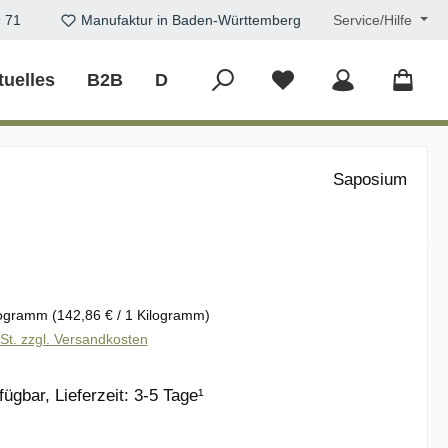
9 71
Manufaktur in Baden-Württemberg
Service/Hilfe
tuelles
B2B
DIY
Saposium
eis:
€
logramm
(142,86 € / 1 Kilogramm)
wSt. zzgl. Versandkosten
ügbar, Lieferzeit: 3-5 Tage¹
wählen