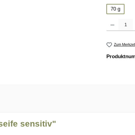
70 g
Produkt Anzahl
Zum Merkzet
Produktnu
eife sensitiv"