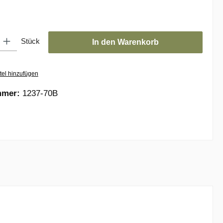
: Gib den gewünschten Wert ein oder benutze die Schaltflächen um die
Stück
In den Warenkorb
tel hinzufügen
mmer:
1237-70B