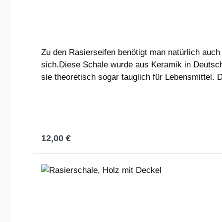
Zu den Rasierseifen benötigt man natürlich auch
sich.Diese Schale wurde aus Keramik in Deutschl
sie theoretisch sogar tauglich für Lebensmittel. 
könnten.AbmessungenDurchmesser ca. 10,5 cm
Regulärer Preis:
12,00 €