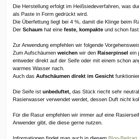
Die Herstellung erfolgt im Heißsiedeverfahren, was du
als Paste in Form gedrückt wird.
Die Überfettung liegt bei 4 %, damit die Klinge beim Ra
Der
Schaum
hat eine
feste, kompakte
und schon fas
Zur Anwendung empfehlen wir folgende Vorgehenswei
Zum Aufschäumen
weichen
wir den
Raiserpinsel
ein 
entweder direkt auf der Seife oder mit einem schon a
warmes Wasser nach.
Auch das
Aufschäumen direkt im Gesicht
funktionie
Die Seife ist
unbeduftet,
das Stück riecht sehr neutra
Rasierwasser verwendet werdet, dessen Duft nicht kol
Für die Rasur empfehlen wir immer auf eine Rasierse
Anwender gibt, die diese gerne nutzen.
Informationen findet man auch in diesem
Blog-Beitrag
.