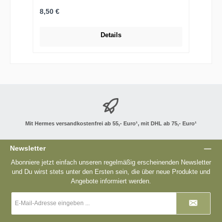
Regulärer Preis:
8,50 €
Details
Mit Hermes versandkostenfrei ab 55,- Euro¹, mit DHL ab 75,- Euro¹
Newsletter
Abonniere jetzt einfach unseren regelmäßig erscheinenden Newsletter
und Du wirst stets unter den Ersten sein, die über neue Produkte und
Angebote informiert werden.
E-
Mail-
Adresse
*