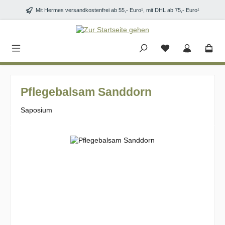
Zum Hauptinhalt springen
Mit Hermes versandkostenfrei ab 55,- Euro¹, mit DHL ab 75,- Euro¹
Pflegebalsam Sanddorn
Saposium
Bildergalerie überspringen