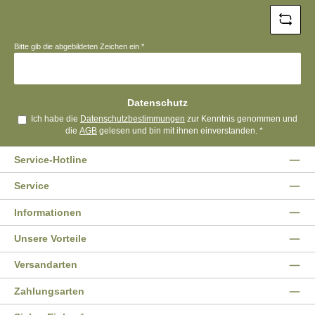
Bitte gib die abgebildeten Zeichen ein
*
Datenschutz
Ich habe die
Datenschutzbestimmungen
zur Kenntnis genommen und
die
AGB
gelesen und bin mit ihnen einverstanden.
*
Service-Hotline
Service
Informationen
Unsere Vorteile
Versandarten
Zahlungsarten