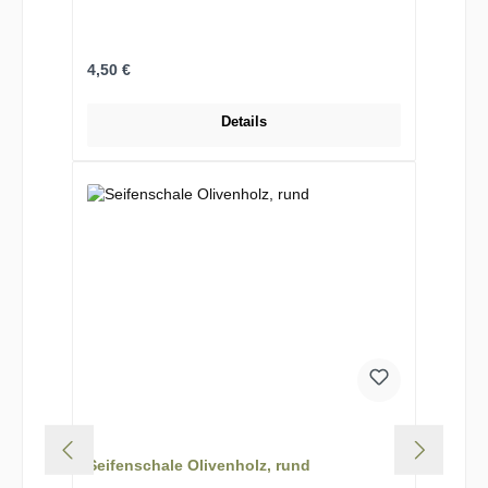
Regulärer Preis:
4,50 €
Details
Seifenschale Olivenholz, rund