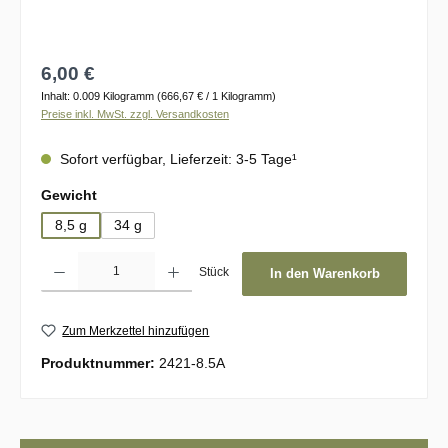
Regulärer Preis:
6,00 €
Inhalt:
0.009 Kilogramm
(666,67 € / 1 Kilogramm)
Preise inkl. MwSt. zzgl. Versandkosten
Sofort verfügbar, Lieferzeit: 3-5 Tage¹
auswählen
Gewicht
8,5 g
34 g
Produkt Anzahl: Gib den gewünschten Wert ein oder benutze die Schaltflächen um d
Stück
In den Warenkorb
Zum Merkzettel hinzufügen
Produktnummer:
2421-8.5A