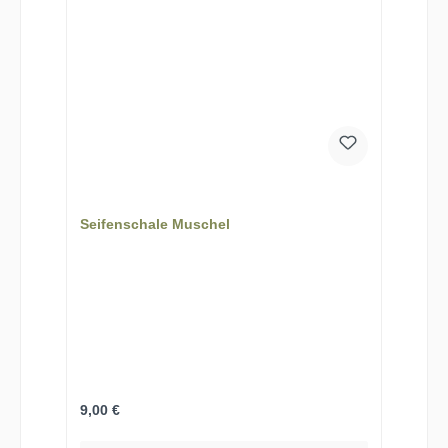
Seifenschale Muschel
Regulärer Preis:
9,00 €