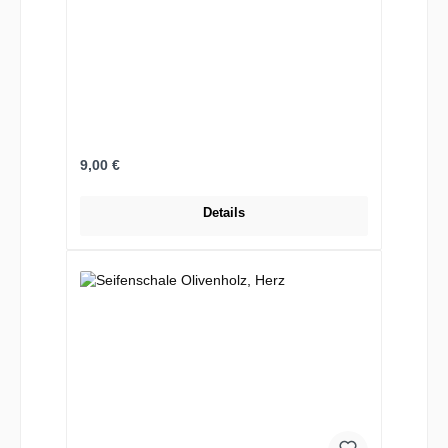
Regulärer Preis:
9,00 €
Details