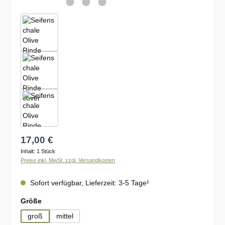
Regulärer Preis:
17,00 €
Inhalt:
1 Stück
Preise inkl. MwSt. zzgl. Versandkosten
Sofort verfügbar, Lieferzeit: 3-5 Tage¹
auswählen
Größe
groß
mittel