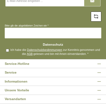
Mail-
Adresse
*
Bitte gib die abgebildeten Zeichen ein
*
Datenschutz
Ich habe die
Datenschutzbestimmungen
zur Kenntnis genommen und
die
AGB
gelesen und bin mit ihnen einverstanden.
*
Service-Hotline
Service
Informationen
Unsere Vorteile
Versandarten