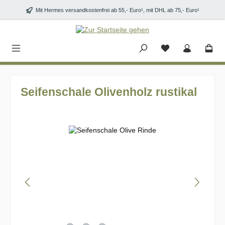
Zum Hauptinhalt springen
Mit Hermes versandkostenfrei ab 55,- Euro¹, mit DHL ab 75,- Euro¹
Seifenschale Olivenholz rustikal
Bildergalerie überspringen