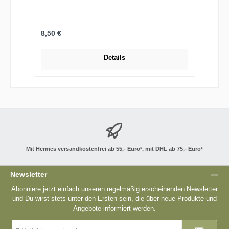
Regulärer Preis:
8,50 €
Details
Mit Hermes versandkostenfrei ab 55,- Euro¹, mit DHL ab 75,- Euro¹
Newsletter
Abonniere jetzt einfach unseren regelmäßig erscheinenden Newsletter
und Du wirst stets unter den Ersten sein, die über neue Produkte und
Angebote informiert werden.
E-