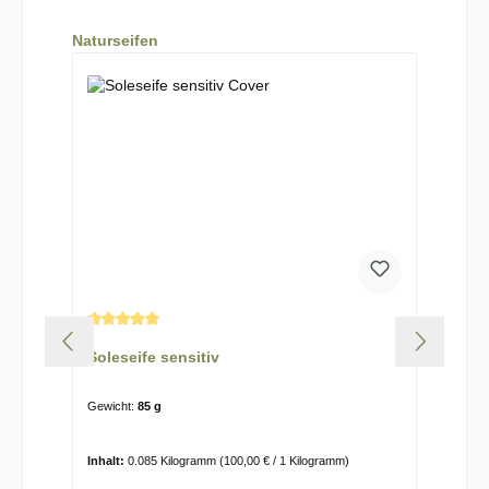
Produktgalerie überspringen
Naturseifen
Durchschnittliche Bewertung von 5 von 5 Sternen
Soleseife sensitiv
Gewicht:
85 g
Inhalt:
0.085 Kilogramm
(100,00 € / 1 Kilogramm)