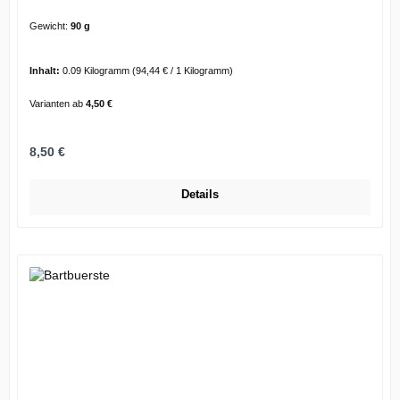
Gewicht:
90 g
Inhalt:
0.09 Kilogramm
(94,44 € / 1 Kilogramm)
Varianten ab
4,50 €
Regulärer Preis:
8,50 €
Details