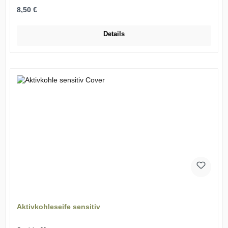
Regulärer Preis:
8,50 €
Details
Aktivkohleseife sensitiv