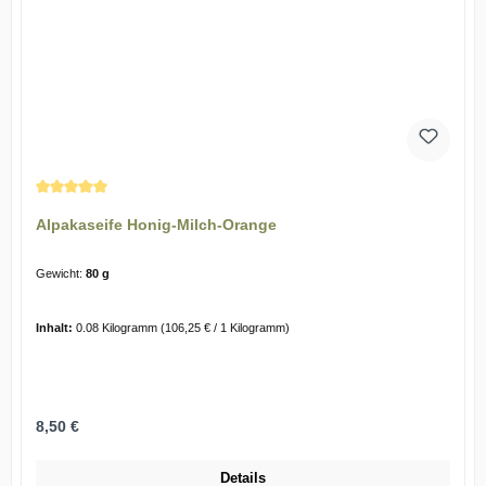
Durchschnittliche Bewertung von 5 von 5 Sternen
Alpakaseife Honig-Milch-Orange
Gewicht:
80 g
Inhalt:
0.08 Kilogramm
(106,25 € / 1 Kilogramm)
Regulärer Preis:
8,50 €
Details