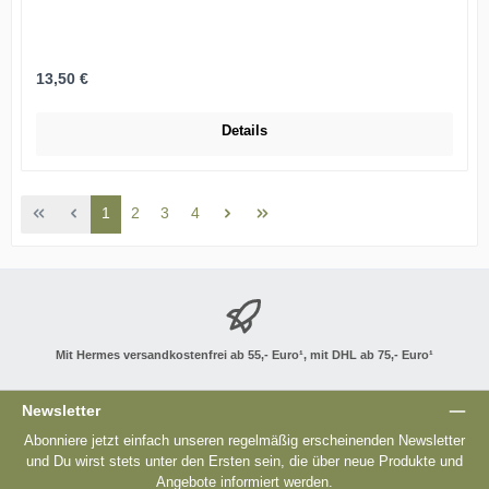
Regulärer Preis:
13,50 €
Details
Seite
Seite
Seite
Seite
1
2
3
4
Mit Hermes versandkostenfrei ab 55,- Euro¹, mit DHL ab 75,- Euro¹
Newsletter
Abonniere jetzt einfach unseren regelmäßig erscheinenden Newsletter
und Du wirst stets unter den Ersten sein, die über neue Produkte und
Angebote informiert werden.