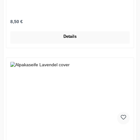
Regulärer Preis:
8,50 €
Details