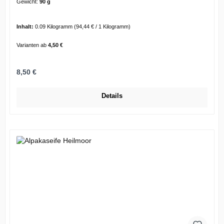
Gewicht:
90 g
Inhalt:
0.09 Kilogramm
(94,44 € / 1 Kilogramm)
Varianten ab
4,50 €
Regulärer Preis:
8,50 €
Details