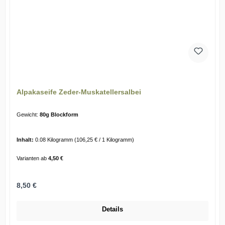
Alpakaseife Zeder-Muskatellersalbei
Gewicht:
80g Blockform
Inhalt:
0.08 Kilogramm
(106,25 € / 1 Kilogramm)
Varianten ab
4,50 €
Regulärer Preis:
8,50 €
Details