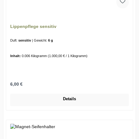
Lippenpflege sensitiv
Duft:
sensitiv
|
Gewicht:
6 g
Inhalt:
0.006 Kilogramm
(1.000,00 € / 1 Kilogramm)
Regulärer Preis:
6,00 €
Details