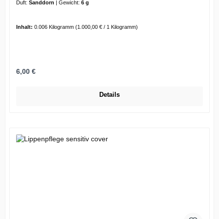
Duft:
Sanddorn
|
Gewicht:
6 g
Inhalt:
0.006 Kilogramm
(1.000,00 € / 1 Kilogramm)
Regulärer Preis:
6,00 €
Details