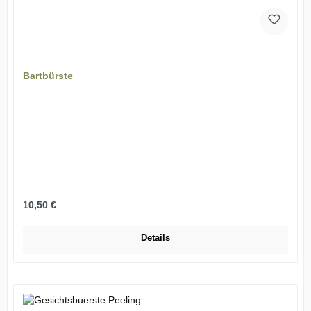
Bartbürste
Regulärer Preis:
10,50 €
Details