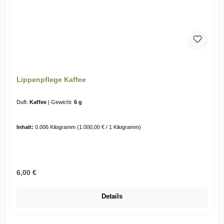
Lippenpflege Kaffee
Duft:
Kaffee
|
Gewicht:
6 g
Inhalt:
0.006 Kilogramm
(1.000,00 € / 1 Kilogramm)
Regulärer Preis:
6,00 €
Details