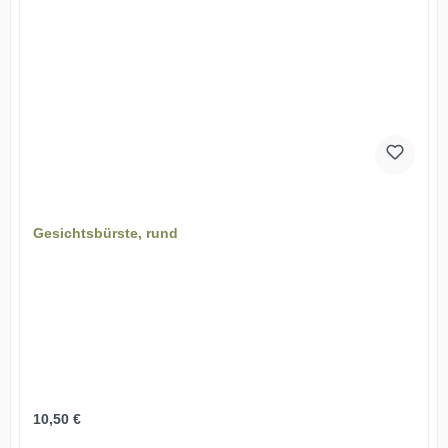
Gesichtsbürste, rund
Regulärer Preis:
10,50 €