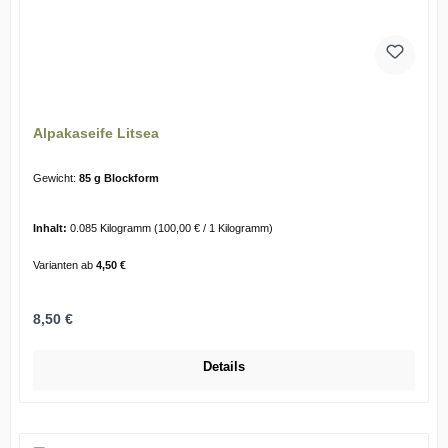
Alpakaseife Litsea
Gewicht:
85 g Blockform
Inhalt:
0.085 Kilogramm
(100,00 € / 1 Kilogramm)
Varianten ab
4,50 €
Regulärer Preis:
8,50 €
Details