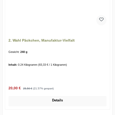
2. Wahl Päckchen, Manufaktur-Vielfalt
Gewicht:
240 g
Inhalt:
0.24 Kilogramm
(83,33 € / 1 Kilogramm)
Verkaufspreis:
Regulärer Preis:
20,00 €
25,50 €
(21.57% gespart)
Details