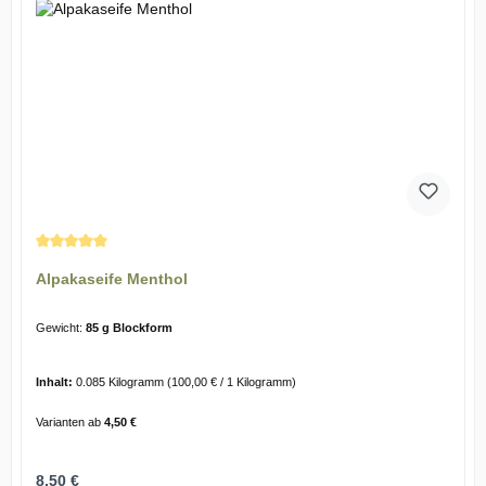
Durchschnittliche Bewertung von 5 von 5 Sternen
Alpakaseife Menthol
Gewicht:
85 g Blockform
Inhalt:
0.085 Kilogramm
(100,00 € / 1 Kilogramm)
Varianten ab
4,50 €
Regulärer Preis:
8,50 €