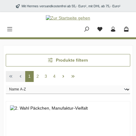
Zum Hauptinhalt springen
Mit Hermes versandkostenfrei ab 55,- Euro¹, mit DHL ab 75,- Euro¹
Produkte filtern
Seite
Seite
Seite
Seite
1
2
3
4