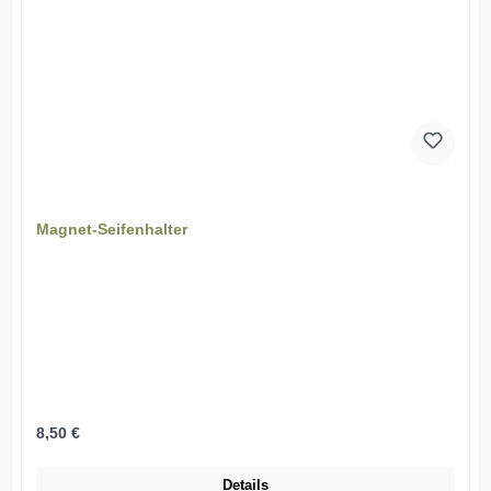
Magnet-Seifenhalter
Regulärer Preis:
8,50 €
Details