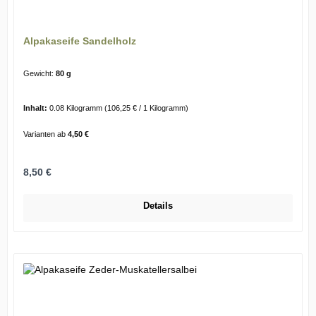
Alpakaseife Sandelholz
Gewicht:
80 g
Inhalt:
0.08 Kilogramm
(106,25 € / 1 Kilogramm)
Varianten ab
4,50 €
Regulärer Preis:
8,50 €
Details