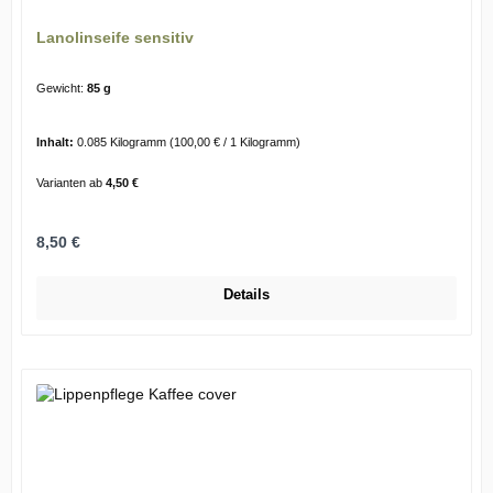
Lanolinseife sensitiv
Gewicht:
85 g
Inhalt:
0.085 Kilogramm
(100,00 € / 1 Kilogramm)
Varianten ab
4,50 €
Regulärer Preis:
8,50 €
Details