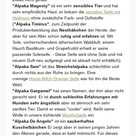
"Alpaka Magesty"
ist ein sehr
sensibles Tier
und hat
sehr empfindliche Haut, er bekam die
sensitive Seife mit
Heilmoor
ohne zusätzliche Farb- und Duftstoffe.
(
"Alpaka Timirus"
, zum Zeitpunkt der
Produktentwicklung das
Nesthäkchen
der Herde, der
aber für sein Alter schon
ruhig und erfahren
ist. Mit
Sole, vorherrschendem ätherischem Waldduft, einem
Hauch Basilikum- und Grapefruitöl erhielt er seine
passende Soleseife. - Diese Seife wird ohne Sole und mit
neuem Duft neu aufgelegt und ist aktuell nicht erhältlich).
"Alpaka Sam"
ist das
Streichelalpaka
schlechthin und
durch nichts aus der Ruhe zu bringen. Eine
cremige
Honig-Milch-Orange-Seife
war für ihn die Beste
Wahl.
"Alpaka Gargamel"
hat einen Namen, der ihm aber nicht
gerecht wird. Er ist
durch schlechte Erfahrungen mit
Hunden sehr ängstlich
aber ist dennoch ein sehr
sanftes Tier. Damit er etwas "cooler" wird, fließt seine
Wolle in unsere kühlende
Mentholseife
ein.
"Alpaka De Angelo"
ist ein
zauberhaftes
Kuschelbärchen
Er zeigt aber in seinen jungen Jahren
den Älteren gerade, dass er bald mitmischt. Für dieses