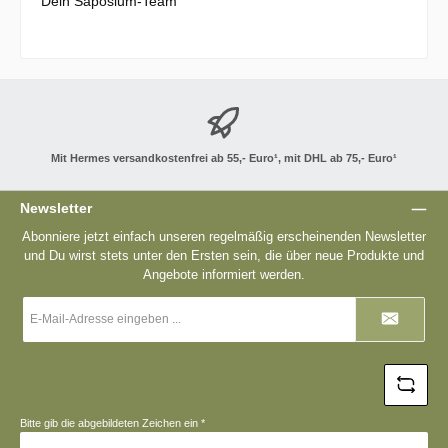
Dein Saposium-Team
Mit Hermes versandkostenfrei ab 55,- Euro¹, mit DHL ab 75,- Euro¹
Newsletter
Abonniere jetzt einfach unseren regelmäßig erscheinenden Newsletter
und Du wirst stets unter den Ersten sein, die über neue Produkte und
Angebote informiert werden.
E-
Mail-
Adresse
*
Bitte gib die abgebildeten Zeichen ein
*