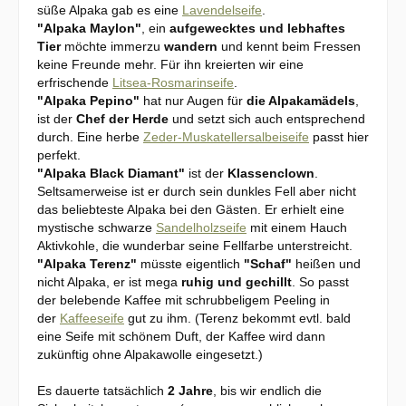
süße Alpaka gab es eine
Lavendelseife
.
"Alpaka Maylon"
, ein
aufgewecktes und lebhaftes
Tier
möchte immerzu
wandern
und kennt beim Fressen
keine Freunde mehr. Für ihn kreierten wir eine
erfrischende
Litsea-Rosmarinseife
.
"Alpaka Pepino"
hat nur Augen für
die Alpakamädels
,
ist der
Chef der Herde
und setzt sich auch entsprechend
durch. Eine herbe
Zeder-Muskatellersalbeiseife
passt hier
perfekt.
"Alpaka Black Diamant"
ist der
Klassenclown
.
Seltsamerweise ist er durch sein dunkles Fell aber nicht
das beliebteste Alpaka bei den Gästen. Er erhielt eine
mystische schwarze
Sandelholzseife
mit einem Hauch
Aktivkohle, die wunderbar seine Fellfarbe unterstreicht.
"Alpaka Terenz"
müsste eigentlich
"Schaf"
heißen und
nicht Alpaka, er ist mega
ruhig und gechillt
. So passt
der belebende Kaffee mit schrubbeligem Peeling in
der
Kaffeeseife
gut zu ihm. (Terenz bekommt evtl. bald
eine Seife mit schönem Duft, der Kaffee wird dann
zukünftig ohne Alpakawolle eingesetzt.)
Es dauerte tatsächlich
2 Jahre
, bis wir endlich die