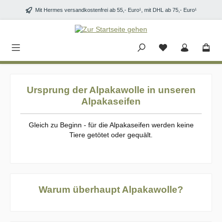
Zum Hauptinhalt springen
Mit Hermes versandkostenfrei ab 55,- Euro¹, mit DHL ab 75,- Euro¹
Ursprung der Alpakawolle in unseren
Alpakaseifen
Gleich zu Beginn - für die Alpakaseifen werden keine
Tiere getötet oder gequält.
Warum überhaupt Alpakawolle?